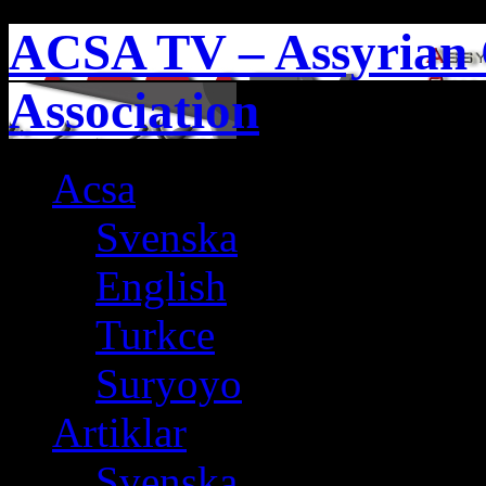
ACSA TV – Assyrian 
Association
Acsa
Svenska
English
Turkce
Suryoyo
Artiklar
Svenska