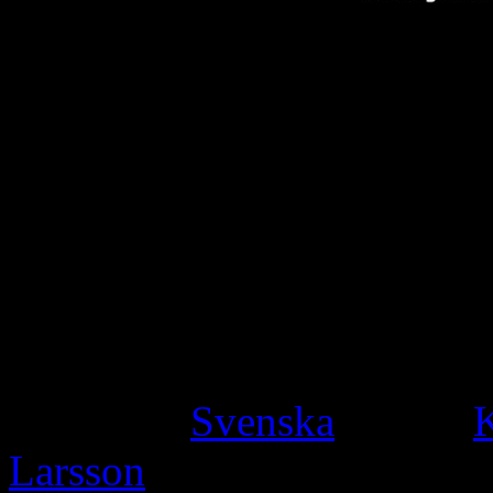
Som en reaktion mot Laserm
arrangerades 1992 en stor d
Kurdo Baksi hade en nyckel
rasism som samlades under 
stannar Sverige”. Sedan des
jämna mellanrum. Med sina d
tagit ställning mot rasism 
Category:
Svenska
· Tags:
Larsson