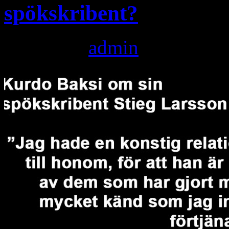
spökskribent?
Posted by
admin
on januari