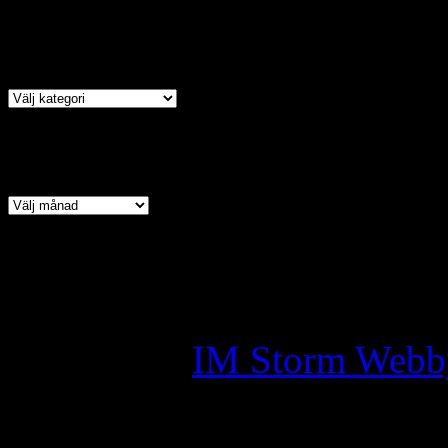
Kategori
Arkiv
Copyright © 2026 · All Ri
Assyrian Chaldean Syriac A
Skapad av:
IM Storm Webb