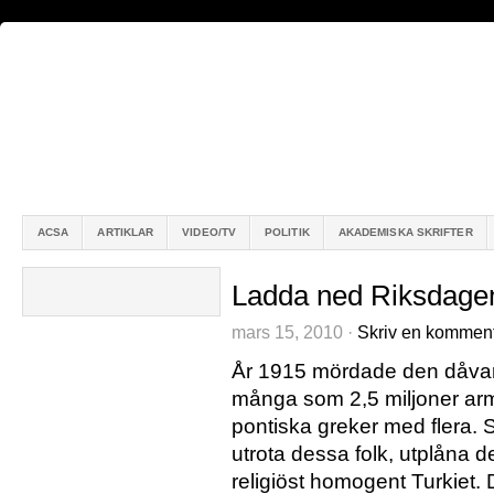
ACSA
ARTIKLAR
VIDEO/TV
POLITIK
AKADEMISKA SKRIFTER
Ladda ned Riksdagen
mars 15, 2010 ·
Skriv en kommen
År 1915 mördade den dåvar
många som 2,5 miljoner arme
pontiska greker med flera. 
utrota dessa folk, utplåna d
religiöst homogent Turkiet