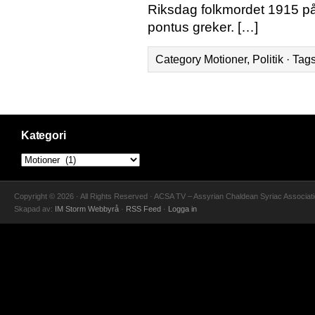
Riksdag folkmordet 1915 på 
pontus greker. […]
Category
Motioner
,
Politik
· Tag
Kategori
Copyright © 2026 · All Rights Reserved · ACSA TV – Assyrian Chaldean Syriac Associat
Skapad av:
IM Storm Webbyrå
·
RSS Feed
·
Logga in