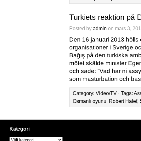
Turkiets reaktion på 
Posted by
admin
on mars 3, 201
Den 16 januari 2013 hölls 
organisationer i Sverige 
Bağış på den turkiska am
mötet skälde minister Ege
och sade: ”Vad har ni ass
som masturbation och basu
Category:
Video/TV
· Tags:
Ass
Osmanlı oyunu
,
Robert Halef
,
Kategori