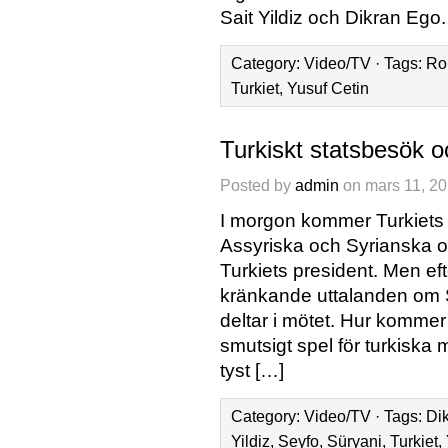
Sait Yildiz och Dikran Ego
Category:
Video/TV
· Tags:
Ro
Turkiet
,
Yusuf Cetin
Turkiskt statsbesök o
Posted by
admin
on mars 11, 20
I morgon kommer Turkiets pr
Assyriska och Syrianska o
Turkiets president. Men e
kränkande uttalanden om S
deltar i mötet. Hur kommer
smutsigt spel för turkiska 
tyst […]
Category:
Video/TV
· Tags:
Di
Yildiz
,
Seyfo
,
Süryani
,
Turkiet
,