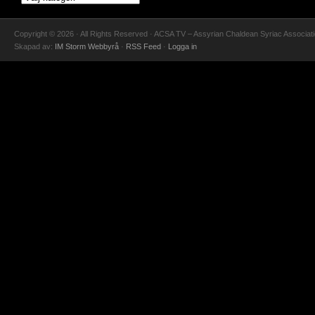
Copyright © 2026 · All Rights Reserved · ACSA TV – Assyrian Chaldean Syriac Associat
Skapad av:
IM Storm Webbyrå
·
RSS Feed
·
Logga in