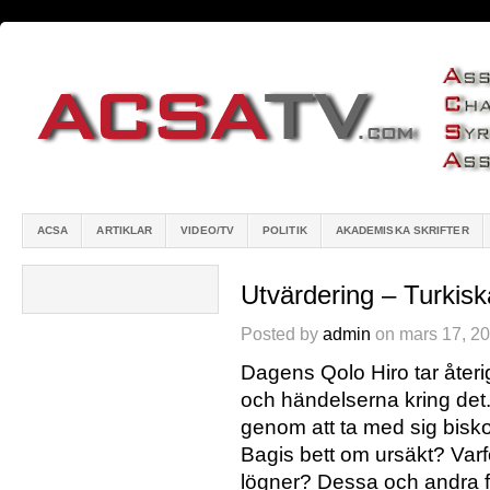
ACSA
ARTIKLAR
VIDEO/TV
POLITIK
AKADEMISKA SKRIFTER
Utvärdering – Turkisk
Posted by
admin
on mars 17, 20
Dagens Qolo Hiro tar återi
och händelserna kring det.
genom att ta med sig bis
Bagis bett om ursäkt? Varf
lögner? Dessa och andra f