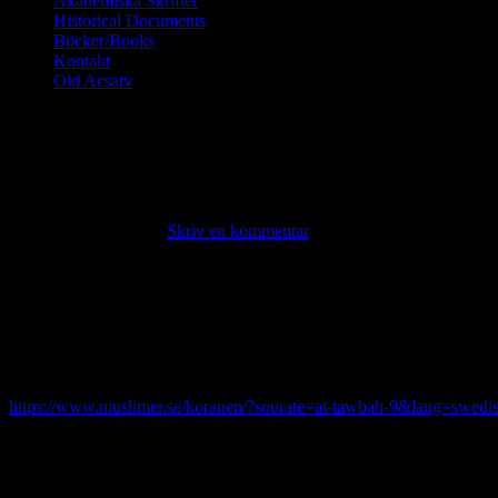
Akademiska Skrifter
Historical Documents
Böcker/Books
Kontakt
Old Acsatv
OM ISLAMISTEN GILLAR DI
INTE GILLAR DIG SÅ KOM
tisdag, juni 24, 2025 ·
Skriv en kommentar
KORAN At Tawbah:
”9|5| När de helgade månaderna gått till ända skall ni döda avgudady
var ni än träffar på dem; tag dem till fånga och omringa dem och lägg 
Men om de visar ånger och [villighet att] förrätta bönen och betala al
lämna dem då i fred – Gud är ständigt förlåtande, barmhärtig.”
https://www.muslimer.se/koranen/?sourate=at-tawbah-9&lang=swedi
Självmordsbombarna tror att de kommer direkt till paradisen.