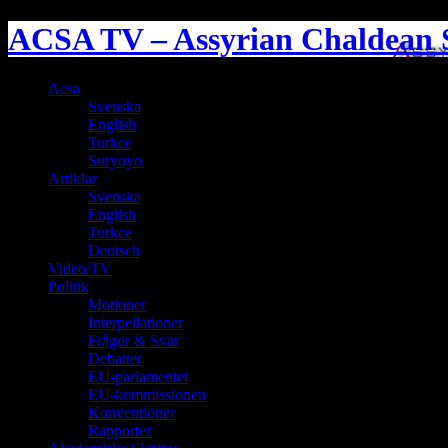
ACSA TV – Assyrian Chaldean S
Acsa
Svenska
English
Turkce
Suryoyo
Artiklar
Svenska
English
Turkce
Deutsch
Video/TV
Politik
Motioner
Interpellationer
Frågor & Svar
Debatter
EU-parlamentet
EU-kommissionen
Konventioner
Rapporter