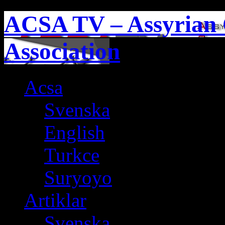
ACSA TV – Assyrian 
Association
Acsa
Svenska
English
Turkce
Suryoyo
Artiklar
Svenska