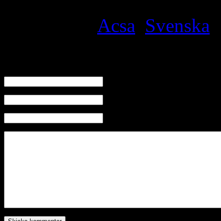
Filed under
Acsa
,
Svenska
·
Skriv en kommentar
Namn
E-mail (kommer ej visas)
Hemsida