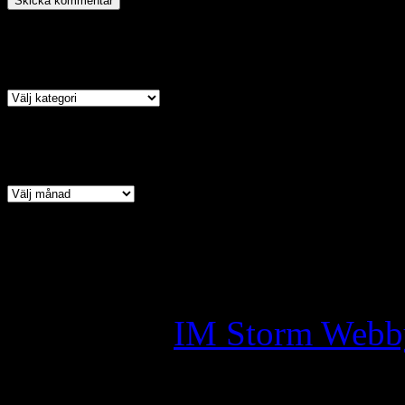
Kategori
Arkiv
Copyright © 2026 · All Ri
Assyrian Chaldean Syriac A
Skapad av:
IM Storm Webb