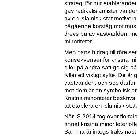
strategi för hur etablerandet
gav radikalislamister världe
av en islamisk stat motiver
pågående korståg mot musli
drevs på av västvärlden, m
minoriteter.
Men hans bidrag till rörels
konsekvenser för kristna min
eller på andra sätt ge sig p
fyller ett viktigt syfte. De ä
västvärlden, och ses därför
mot dem är en symbolisk at
Kristna minoriteter beskriv
att etablera en islamisk stat.
När IS 2014 tog över flertal
annat kristna minoriteter of
Samma år intogs Iraks näst 