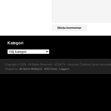
Kategori
Copyright © 2026 · All Rights Reserved · ACSA TV – Assyrian Chaldean Syriac Associat
Skapad av:
IM Storm Webbyrå
·
RSS Feed
·
Logga in