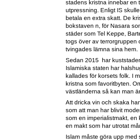
stadens kristna innebar en 
utpressning. Enligt IS skull
betala en extra skatt. De k
bokstaven n, för Nasara so
städer som Tel Keppe, Bart
togs över av terrorgruppen 
tvingades lämna sina hem.
Sedan 2015 har kuststaden Si
Islamiska staten har halshu
kallades för korsets folk. I 
kristna som favoritbyten. Om
västländerna så kan man änd
Att dricka vin och skaka ha
som att man har blivit mod
som en imperialistmakt, en k
en makt som har utrotat mån
Islam måste göra upp med si