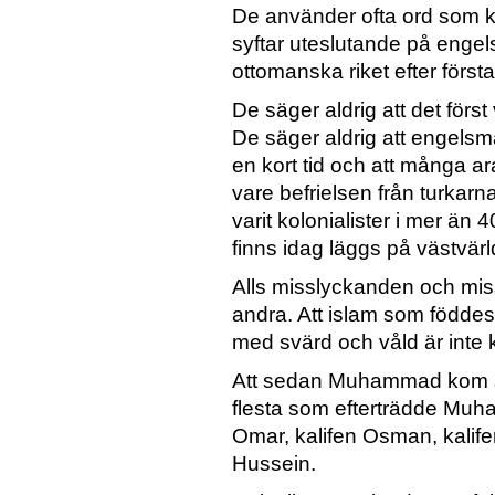
De använder ofta ord som kol
syftar uteslutande på enge
ottomanska riket efter första
De säger aldrig att det först v
De säger aldrig att engels
en kort tid och att många ar
vare befrielsen från turkar
varit kolonialister i mer ä
finns idag läggs på västvärl
Alls misslyckanden och mis
andra. Att islam som föddes
med svärd och våld är inte 
Att sedan Muhammad kom så 
flesta som efterträdde Muh
Omar, kalifen Osman, kalif
Hussein.