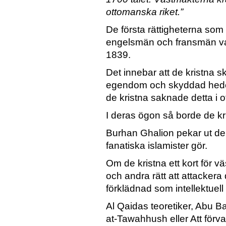
ottomanska riket.”
De första rättigheterna som 
engelsmän och fransmän var
1839.
Det innebar att de kristna sku
egendom och skyddad heder.
de kristna saknade detta i o
I deras ögon så borde de kr
Burhan Ghalion pekar ut d
fanatiska islamister gör.
Om de kristna ett kort för v
och andra rätt att attacke
förklädnad som intellektuell
Al Qaidas teoretiker, Abu Ba
at-Tawahhush eller Att förv