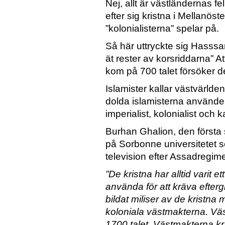
Nej, allt är västländernas f
efter sig kristna i Mellanöste
”kolonialisterna” spelar på.
Så här uttryckte sig Hasssa
ät rester av korsriddarna” At
kom på 700 talet försöker d
Islamister kallar västvärlde
dolda islamisterna använder
imperialist, kolonialist och ka
Burhan Ghalion, den första 
på Sorbonne universitetet se
television efter Assadregime
”De kristna har alltid varit et
använda för att kräva efterg
bildat miliser av de kristna 
koloniala västmakterna. Väs
1700 talet. Västmakterna kräv