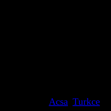
Diaspora da yaşayanlar Sur
içerisinde olmak zorundadır
Baskıcı rejimlerin dönemi so
alan,toplumdaki farklılıklar
yaşayacaktır.
Jakob Rohyo
Filed under
Acsa
,
Turkce
· 