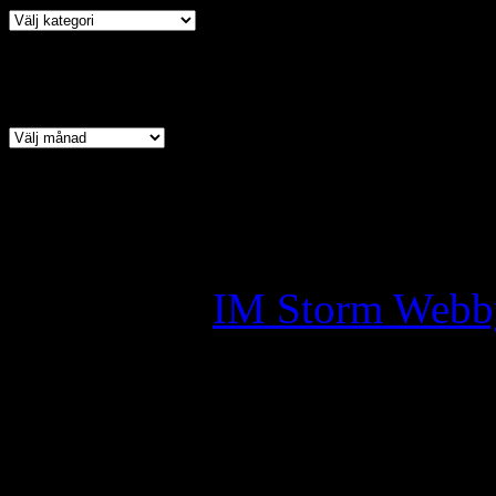
Arkiv
Copyright © 2026 · All Ri
Assyrian Chaldean Syriac A
Skapad av:
IM Storm Webb