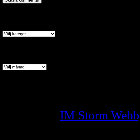
Kategori
Arkiv
Copyright © 2026 · All Ri
Assyrian Chaldean Syriac A
Skapad av:
IM Storm Webb