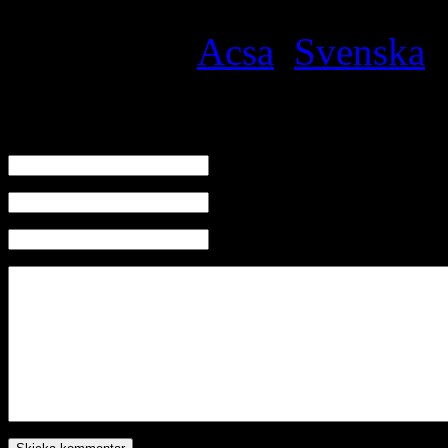
Filed under
Acsa
,
Svenska
·
Skriv en kommentar
Namn
E-mail (kommer ej visas)
Hemsida