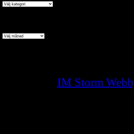
Arkiv
Copyright © 2026 · All Ri
Assyrian Chaldean Syriac A
Skapad av:
IM Storm Webb