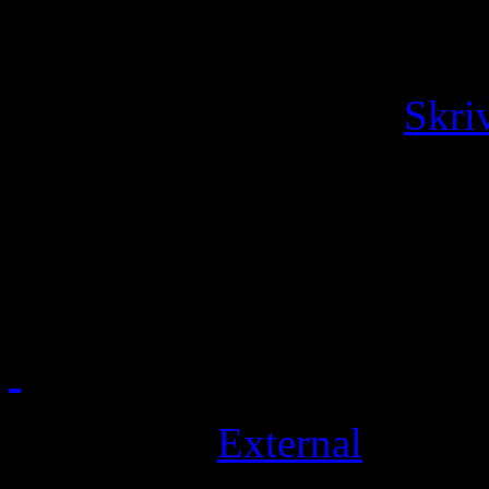
skilsmässa
lördag, maj 17, 2014 ·
Skri
Filed under
External
· Tagg