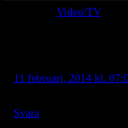
Filed under
Video/TV
· Tag
Kommentarer
2 svar till “Sanningen o
Anonym
skriver:
11 februari, 2014 kl. 07:
Dom samarbetar med isis
Svara
mfarjono
skriver: