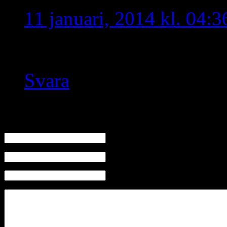
11 januari, 2014 kl. 04:3
bashroro hul adyawma st
Svara
Skriv en kommentar
Namn
E-mail (kommer ej visas)
Hemsida