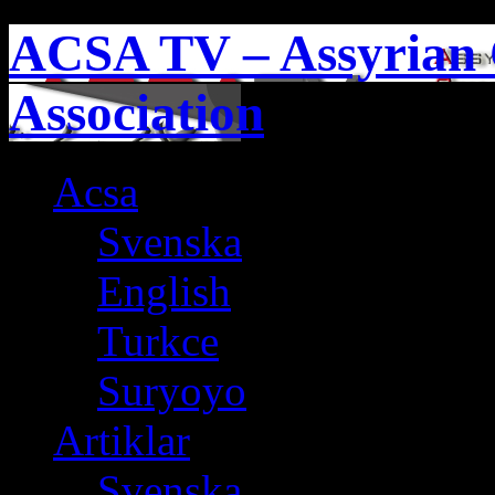
ACSA TV – Assyrian 
Association
Acsa
Svenska
English
Turkce
Suryoyo
Artiklar
Svenska