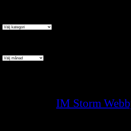
Kategori
Arkiv
Copyright © 2026 · All Ri
Assyrian Chaldean Syriac A
Skapad av:
IM Storm Webb