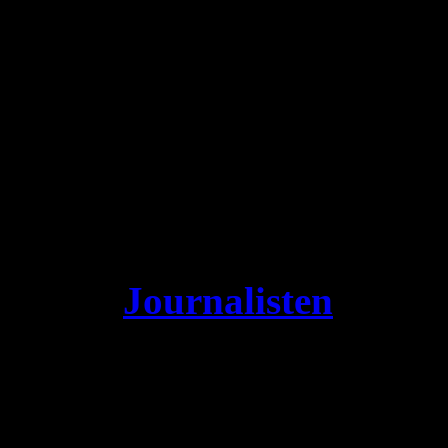
Måste vi också som de sven
present till Egemen Bagis för
Murat Kuseyri, dagstidni
Dikran Ego, frilansjourna
Källa:
Journalisten