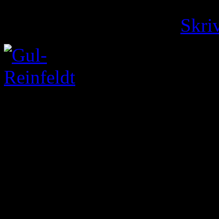
fredag, maj 31, 2013 ·
Skri
När Turkiets President A
Egemen Bagis kom till Sve
arrangerade Turkiska amb
Grand Hotell som var Tur
under statsbesöket.