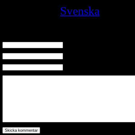
Filed under
Svenska
· Tagg
Skriv en kommentar
Namn
E-mail (kommer ej visas)
Hemsida