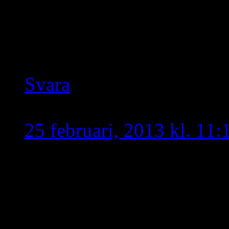
annars åka ända till Turki
Undrar om han gav dom v
gång…
Svara
Josef Ösbek
skriver:
25 februari, 2013 kl. 11:
Det var jätte dåligt av ars
turkisk regering. Efter e
vänner.