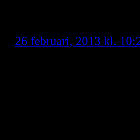
1915 med onani!”
Taoro
skriver:
26 februari, 2013 kl. 10:
Frågan är ju varför man 
till nu? kan bara komma p
man försöker täcka upp m
hans uttalande. Det andra 
och förolämpad men inte v
måste vara den sistnämnd