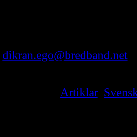
att visa sitt missnöje genom
Dikran Ego
dikran.ego@bredband.net
Filed under
Artiklar
,
Svens
Kommentarer
2 svar till “Turkisk EU-mi