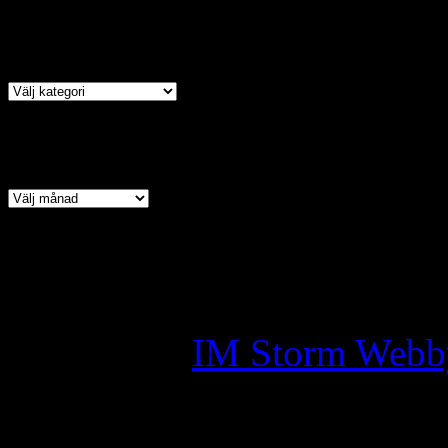
Kategori
Arkiv
Copyright © 2026 · All Ri
Assyrian Chaldean Syriac A
Skapad av:
IM Storm Webb