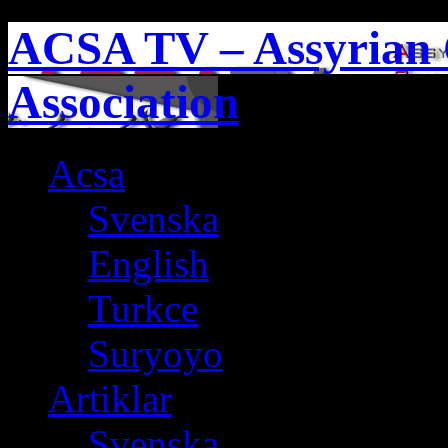
ACSA TV – Assyrian 
Association
Acsa
Svenska
English
Turkce
Suryoyo
Artiklar
Svenska