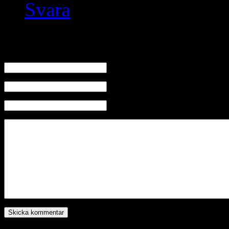
Svara
Skriv en kommentar
Namn
E-mail (kommer ej visas)
Hemsida