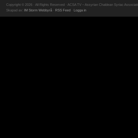
Copyright © 2026 · All Rights Reserved · ACSA TV – Assyrian Chaldean Syriac Associat
Skapad av:
IM Storm Webbyrå
·
RSS Feed
·
Logga in