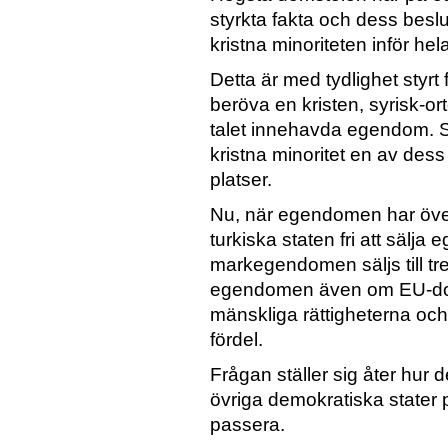
styrkta fakta och dess beslu
kristna minoriteten inför hel
Detta är med tydlighet styrt 
beröva en kristen, syrisk-or
talet innehavda egendom. Sy
kristna minoritet en av dess 
platser.
Nu, när egendomen har överfö
turkiska staten fri att sälj
markegendomen säljs till tr
egendomen även om EU-dom
mänskliga rättigheterna och 
fördel.
Frågan ställer sig åter hu
övriga demokratiska stater
passera.