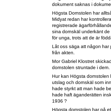
dokument saknas i dokumen
Högsta Domstolen har alltså v
Midyat redan har kontrollera
registrerade ägarförhålland
sina domskäl underkänt de 
för unga, trots att de är fö
Låt oss säga att någon har 
från akten.
Mor Gabriel Klostret skicka
domstolen struntade i dem.
Hur kan Högsta domstolen h
utslag och domskäl som in
hade styrkt att man hade be
hade haft äganderätten insk
1936 ?
Högsta domstolen har på ett 