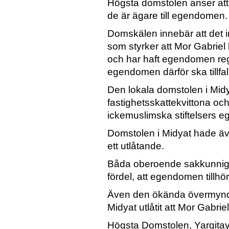
Högsta domstolen anser att 
de är ägare till egendomen.
Domskälen innebär att det 
som styrker att Mor Gabriel
och har haft egendomen reg
egendomen därför ska tillfal
Den lokala domstolen i Midya
fastighetsskattekvittona oc
ickemuslimska stiftelsers 
Domstolen i Midyat hade äv
ett utlåtande.
Båda oberoende sakkunniga 
fördel, att egendomen tillhör
Även den ökända övermyndigh
Midyat utlåtit att Mor Gabrie
Högsta Domstolen, Yargitay,