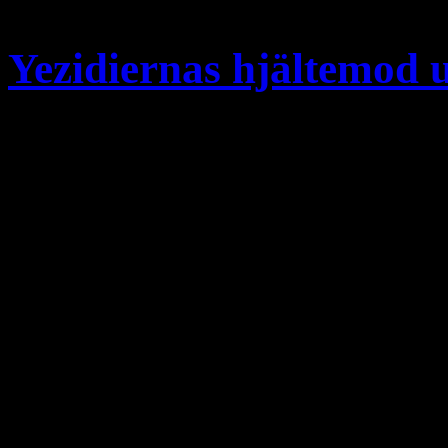
22
Yezidiernas hjältemod 
Vissa patriotiska kristna har
utvandra, om de därigenom 
mycket de än lydde myndigh
vann de ingen sympati och i
sida. De insåg att detta var
smågrupper söka sin tillflykt
bergsområde. De […]