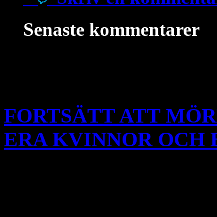
Senaste kommentarer
Apr
9
FORTSÄTT ATT MÖR
ERA KVINNOR OCH 
Det är en mycket märklig o
dagsläget har initierats av e
nämligen att det är Sveriges 