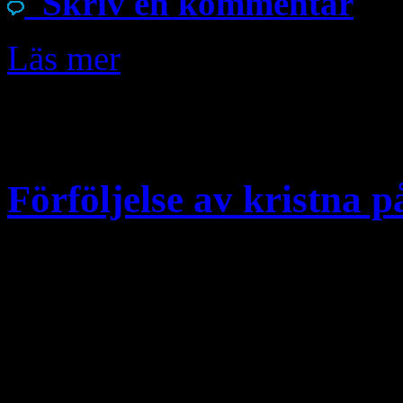
Skriv en kommentar
Läs mer
Sep
20
Förföljelse av kristna 
Interpellation 2014/15:750 I
kristna på asylboenden (pdf,
Robert Hannah (FP) till Mor
2014/15:750 Förföljelse av