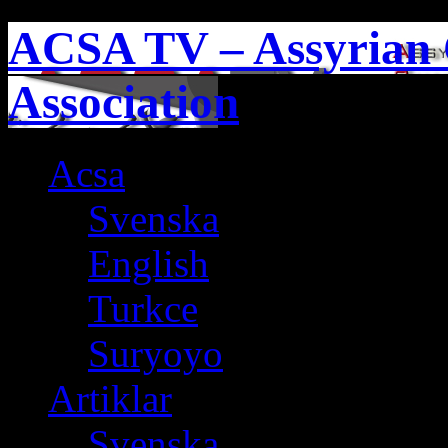
ACSA TV – Assyrian 
Association
Acsa
Svenska
English
Turkce
Suryoyo
Artiklar
Svenska