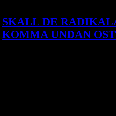
20
SKALL DE RADIKAL
KOMMA UNDAN OST
Enligt flera tidningar bl.a
Nyheter, har några kristna f
lämna flyktingförläggninge
hot och trakasserier från rad
förläggningen. Av artiklarna
islamisterna hotade de krist