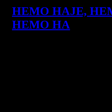
HEMO HAJE, HE
HEMO HA
tisdag, maj 19, 2026
Det här är en samlad berä
kvinnor, som överlevde de
Aynverdo, sensommaren 
Byn Aynverdo var belägra
turkisk militär och kurdi