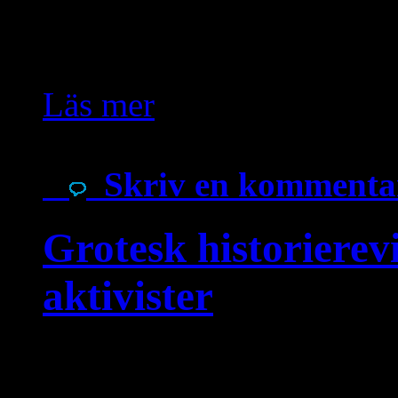
dagar utan att angriparna
assyrier-syrianerna i byn
Läs mer
Skriv en kommenta
Grotesk historierev
aktivister
lördag, april 4, 2026