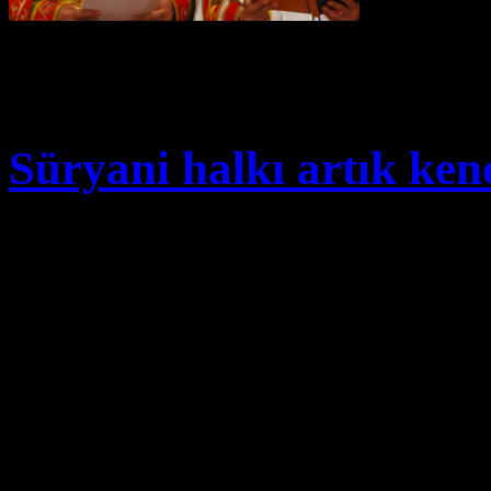
Maj
17
Süryani halkı artık kend
50 yıldır İsveç’te yaşıyoruz
bir toplum yaratalım? Asuri
kendisi ile hesaplaşmadan, k
ile yüzleşmeden, Avrupa’da
sağlayabilir ama gelişmiş v
yaratamaz. Toplumda başta el