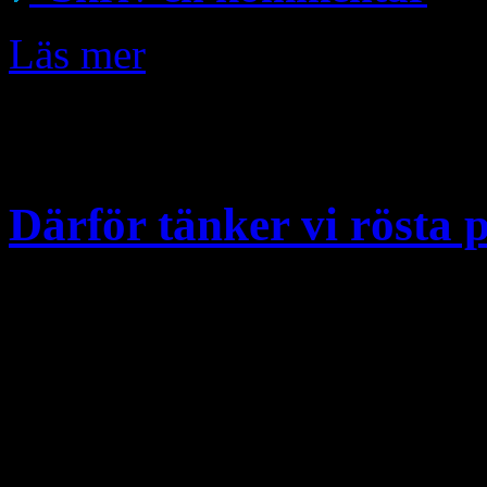
Läs mer
Sep
1
Därför tänker vi rösta p
Den 19 oktober 2006 hittad
byborna i Xirabebaba, på tu
begrava en avliden bybo. M
som varit tilltäppt sedan 19