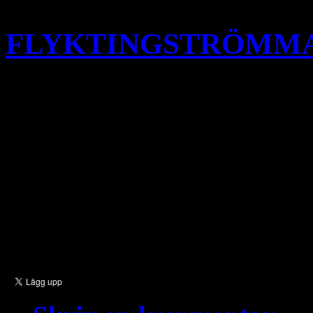
FLYKTINGSTRÖMMA
Till Ledamöterna i Sverige
organisationer och politiska
humanitet är överens om att 
flyktingar som kommer hit 
ligger det en risk i hela situa
naiva, så att mördare och m