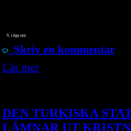
kyrka. Av hundratals kyrkor
[…]
Skriv en kommentar
Läs mer
Dec
5
DEN TURKISKA STA
LÄMNAR UT KRISTNA