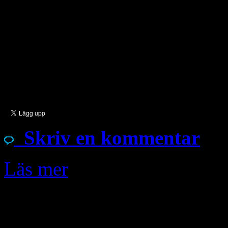
Aramaic, the language Jesus
not like to be asked whether
Chaldean. They insist that t
a question is of a divisive 
Skriv en kommentar
Läs mer
Apr
11