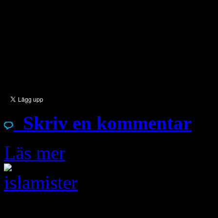
Hannah (FP) till Justitie- 
Johansson (S) Under somm
uppgifter om religiös förföl
asylsökande. […]
Skriv en kommentar
Läs mer
Jul