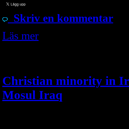
Skriv en kommentar
Läs mer
Nov
2
Christian minority in I
Mosul Iraq
Syriacs, Assyrians and Chal
linguistically the same peop