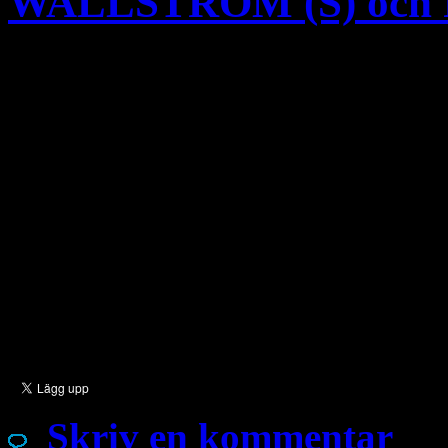
WALLSTRÖM (S) och
Protokoll 2014/15:18 Snab
den 7 november § 5 Svar på
Islamiska statens/Daeshs fo
Utrikesminister MARGOT 
Birgitta Ohlsson har frågat 
Isils övergrepp i Irak och 
förpliktelser Sverige i så fa
Skriv en kommentar