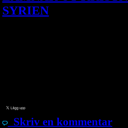
SYRIEN
En av de största tidningarna
om hur Turkiet väljer ut sy
tillbaka till jihadistgruppe
flyktingarna berättar att ha
som valdes ut för att skickas
berättar vidare att när de 
Skriv en kommentar