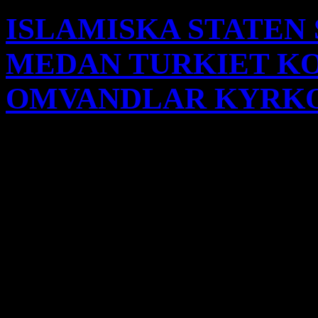
ISLAMISKA STATEN
MEDAN TURKIET K
OMVANDLAR KYRKO
Den turkiska regeringen har
kyrka i Diyarbakir, Surp G
kaldéernas kyrka Mar Petyu
kyrkan St Maria. Detta bygg
publicerat i den turkiska, o
Surp Giragos kyrkan är Mel