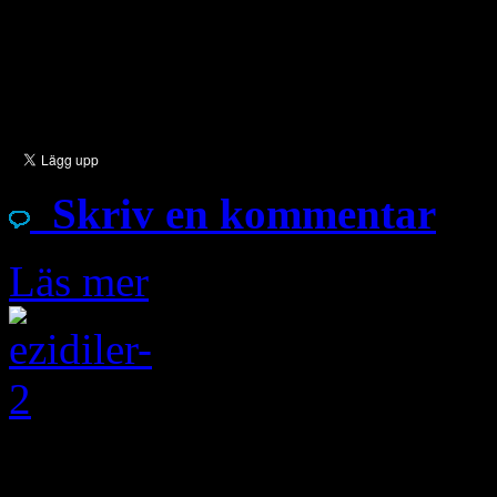
kvarlevorna tillhörde assyri
Tidningen Özgür Politika t
massgraven i en artikel sa
Skriv en kommentar
Läs mer
Aug