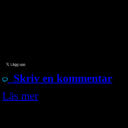
medlemmarnas kvinnor och ba
folkmord mot Jazidier och as
jämnat alla dessa folkgrup
marken, -IS har […]
Skriv en kommentar
Läs mer