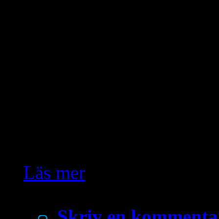
Häromdagen träffade jag 
frågade mig vad jag tyc
lästes upp under Newroz i
betydelsen av Newroz ligg
assyriske kungen, histori
omedelbart att detta är fel
någon assyrisk […]
Läs mer
Skriv en kommenta