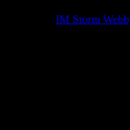
Assyrian Chaldean Syriac A
Skapad av:
IM Storm Webb