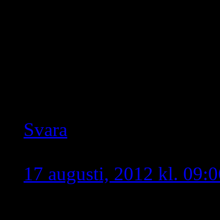
kunna slå er om bröstet o
någon”. Patetiskt.
Iza kubhito fulhitu shud
zabno mi aino di shrolut
abre da othuroyena.
Svara
Julius
skriver:
17 augusti, 2012 kl. 09:0
Den assyriska rörelsen fö