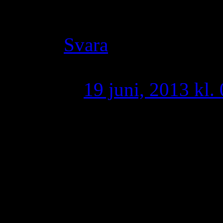
hathe lo qo maqfyo 
Svara
U shroro
skriv
19 juni, 2013 kl.
A jeddonaydan k
suroyo hesh cateq
cateqter mu suryo
kthiw, i macnay
kitle maktabzabn