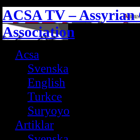
ACSA TV – Assyrian 
Association
Acsa
Svenska
English
Turkce
Suryoyo
Artiklar
Svenska