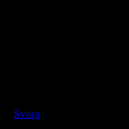
oavsett benämning än att 
är det vi som är förlorar
fortsätter.
Ta hand om varandra o
att vi ska vara enhetliga
skapas för folket.
//Mattias
Svara
Neshro
skriver: