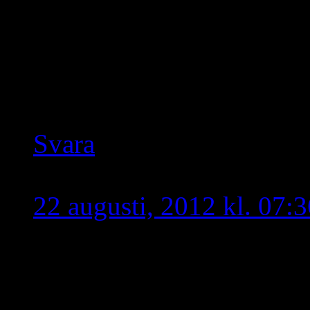
är tagen konfiskerad av a
Nation vad skall vi med
Kaldeer Syrianer Maroni
göras lång men till vilke
Svara
Assyria
skriver:
22 augusti, 2012 kl. 07:3
Problemet Egentligen han
inbördes, utan det kan vi 