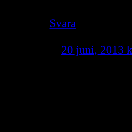
makfyo elan?
Svara
U shroro q
20 juni, 2013 k
U mamro lo qo
dshomah u shr
balqi ono faudo
Man qodhah, A
Shubkono ’al d