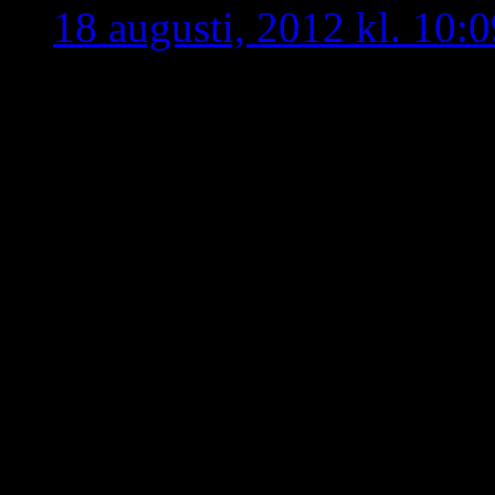
18 augusti, 2012 kl. 10:0
Detta eviga tjat om namn
tröttsamt att höra och jätte
Läs nu detta så kanske str
håll istället.
Till allas besvikelse så är
arameer är utdöda. Men m
folket dog. Utan dem har
och riken. Perser har härs