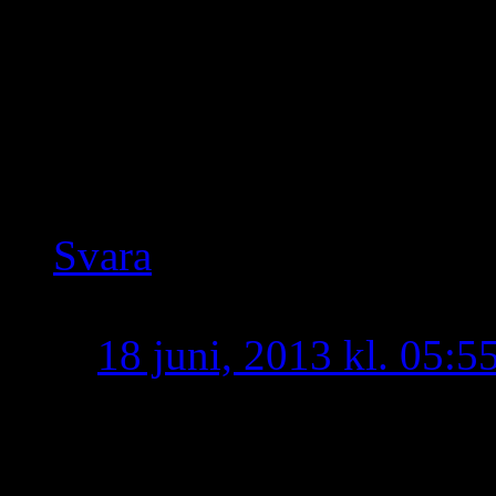
Ahna wayna kamoye, elo l
Ida demdawmina i fligh
kshi’oye!
U shroro hano yo !!!
Svara
U shroro
skriver:
18 juni, 2013 kl. 05:5
U eshmo SUROYO ste 
yo !!!