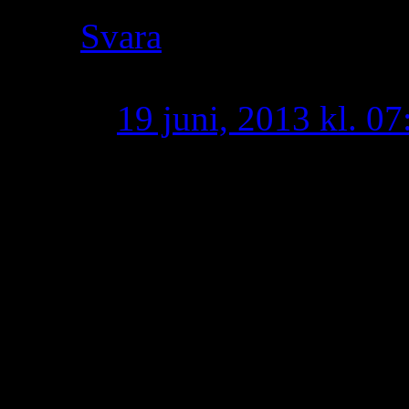
Svara
U shroro qo maq
19 juni, 2013 kl. 07
Krayu ba qthobe, a
hano mede hatho yo,
shetesto !
U ’amo suryoyo latt
eshmone hathe !
U SURYOYO Kitle m