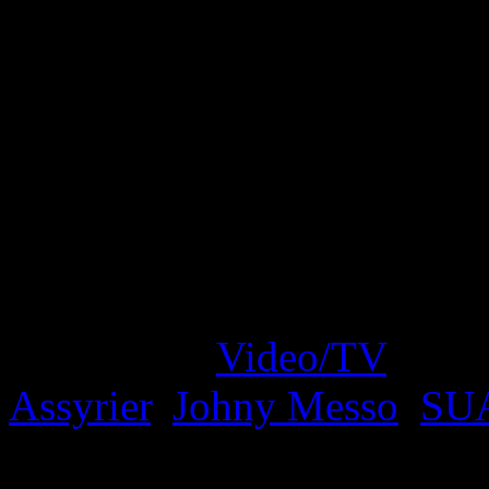
Vissa reaktionära grupper ha
”namnkonflikten” vid liv. Se
ett inslag om assyrier/syria
protesterna haglade över Ak
Messo och SUA inte redovis
araméerna som ursprungsbe
Filed under
Video/TV
· Tag
Assyrier
,
Johny Messo
,
SU
Kommentarer