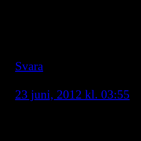
väljer sig att kalla sig f
årtioenden är inget anna
och turkiska agenter var
och arameiska identiteten
Svara
Assyria
skriver:
23 juni, 2012 kl. 03:55
Ni vet det är så här att 
nyhetsredaktioner med te