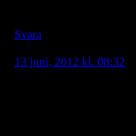
kyrkolitteraturen utan i 
vajande gräset i Turabdin
Svara
Sjuan
skriver:
13 juni, 2012 kl. 08:32
Jag tycker att ni lyfter f
intressanta frågor men jag
Istället för att det allti
så skulle jag vilja se fler 