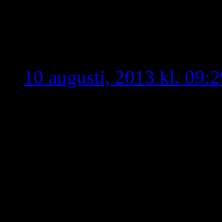
21 svar till “Fanatismen 
idioternas idiot
skriver
10 augusti, 2013 kl. 09:2
Skulle det vara så svårt a
samlas, självklart med be
rötter härstammar, med ta
Dessutom tycker vi assyrie
slänger vårt nationella o
antar ett avskalat namn s