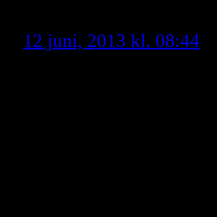
Maroge
skriver:
12 juni, 2013 kl. 08:44
Hur länge skall vi hålla 
40 års energi förbruknin
konflikt vad spelar för ro
det andra så länge vi in
med något själva.
Sluta nu koncentrera er p
håller på dör ut ”vår kult