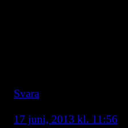
fortsätta kriget i jordens
lyckats åstadkomma det dj
människor kan göra mot v
Lycka till kriga mot vara
härlig framtid för komman
sorgligt, min sorg har in
Svara
U shroro qo maqu
skr
17 juni, 2013 kl. 11:56