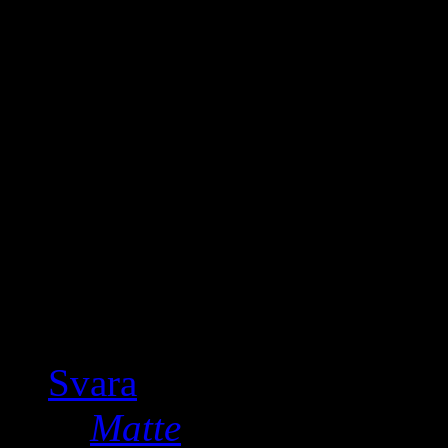
columbus skulle färdas ti
därför blev de kallade fö
seglar på måfå och vill 
och suryoyo. Enligt lege
koloniserade den tyska st
alman kommer. Vårt störs
assimilasion de som sitter
kyrkliga komitéer verkar
Svara
Matte
skriver: