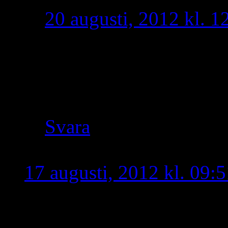
20 augusti, 2012 kl. 1
Mattias,
du vet väl att i Turabd
vårt enda modernamn. 
Svara
Othuroyo
skriver:
17 augusti, 2012 kl. 09:5
ܐܪܡܝܐ