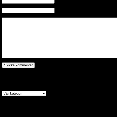
E-mail (kommer ej visas)
Hemsida
Kategori
Arkiv