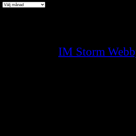
Copyright © 2026 · All Ri
Assyrian Chaldean Syriac A
Skapad av:
IM Storm Webb