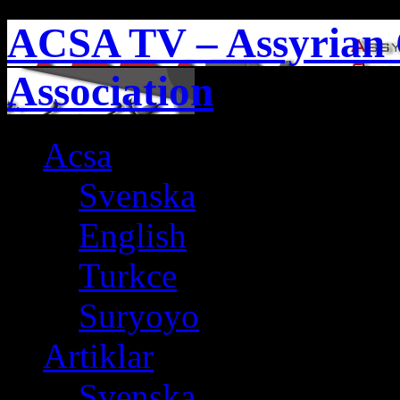
ACSA TV – Assyrian 
Association
Acsa
Svenska
English
Turkce
Suryoyo
Artiklar
Svenska