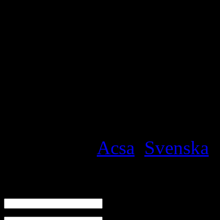
förstörelsen.
Özcan Kaldoyo
Jakob Rohyo
ACSA
Assyrian-Chaldean-Syriac
Filed under
Acsa
,
Svenska
·
Skriv en kommentar
Namn