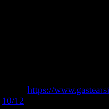
17 000 getter, 70 000 angora
regionen. Kycklingar, kalko
År 1937 såldes 16 000 ton 
ton mohair och tusentals to
Syrien.
Idag har Midyat vackra byg
i stora städer.
Källa:
https://www.gastear
10/12