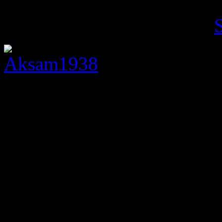
söndag, januari 18, 2026 ·
En artikel från den turkisk
juli 1938. Syftet med artik
Kocamanoglu. Vi kan dock s
efter Seyfo.
Enligt tidningsartikeln har
000 invånare. Midyat ligge