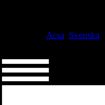
Översatt av
Özcan Kaldoy
Filed under
Acsa
,
Svenska
·
Skriv en kommentar
Namn
E-mail (kommer ej visas)
Hemsida