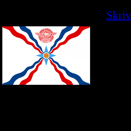
fredag, april 8, 2022 ·
Skri
I mitt hemland Mesopotamie
Eufrat och Tigris, hade kal
naturvetenskap, teknik, ma
Kaldeer betyder stjärntydar