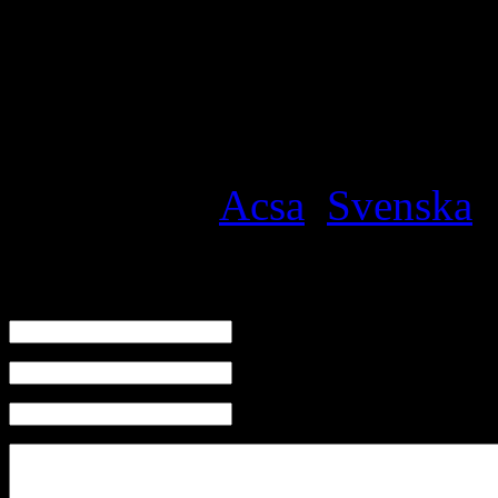
som lider varje minut.
Özcan Kaldoyo
Filed under
Acsa
,
Svenska
·
Skriv en kommentar
Namn
E-mail (kommer ej visas)
Hemsida