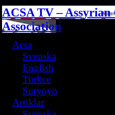
ACSA TV – Assyrian 
Association
Acsa
Svenska
English
Turkce
Suryoyo
Artiklar
Svenska