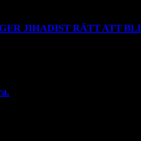
klagar till polisen, men gärningsmännen tvingar kristna att dra tillba
GER JIHADIST RÄTT ATT BL
som har kommit från; KINA (uigurer) TURKMENISTAN TJEJENIEN
 Assyrier-kaldéer-syrianer, armenier, även om de är ursprungsbefolknin
ra.
 Alawiter i Syrien? Vad är det som gör att Tjejener åker från kaukasus fö
na eller med Alawiterna i Syrien. Hur […]