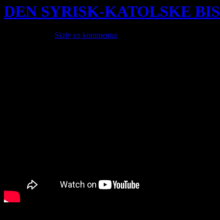
DEN SYRISK-KATOLSKE BIS
mars 30, 2025 ·
Skriv en kommentar
Den syrisk-katolske biskopen Julian Jacob Mourad i städerna Hama och