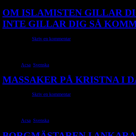
OM ISLAMISTEN GILLAR DI
INTE GILLAR DIG SÅ KOM
juni 24, 2025 ·
Skriv en kommentar
KORAN At Tawbah: ”9|5| När de helgade månaderna gått till ända skal
ånger och [villighet att] förrätta bönen och betala allmoseskatten, l
Category
Acsa
,
Svenska
· Tags
MASSAKER PÅ KRISTNA I 
juni 22, 2025 ·
Skriv en kommentar
En självmordsbombare gick in i Sankt Elias-kyrkan i centrala Damasku
terroristdådet. Kristna utkämpar inga krig i Mellanöstern. Islamister ha
Category
Acsa
,
Svenska
· Tags
BORGMÄSTAREN I ANKARA,