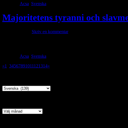
Category
Acsa
,
Svenska
· Tags
Majoritetens tyranni och slavme
mars 16, 2025 ·
Skriv en kommentar
I TURKIET Vi blev trakasserade i skolan, på jobbet, i armén, överallt
din by och förföljer dig. Vi har alltid levt i skräck av islamister och
Category
Acsa
,
Svenska
· Tags
«
1
2
3
4
5
6
7
8
9
10
11
12
13
14
»
Kategori
Arkiv
Copyright © 2026 · All Rights Reserved · ACSA TV – Assyrian Chal