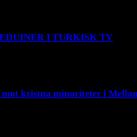
EDUINER I TURKISK TV
r. Druserna följer inte islams fem pelare och kallas därför avfällingar 
gsenlighet, broderskap, respekt för äldre, att hjälpa andra. Det finns
mot kristna minoriteter i Mella
rien. En självmordsbombare gick först in i Sankt Elias-kyrkan och börj
dem kvinnor, barn och äldre. Det här är inte bara ett enskilt angrepp 