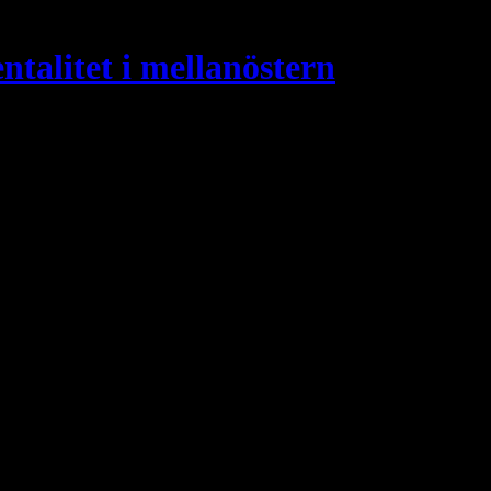
ntalitet i mellanöstern
. Kommuninspektören, skatteinspektören, myndigheterna, den kurdiska Ag
 imamer. Medierna bryr sig inte om dig och stämplar dig som en kristen fö
dean Syriac Association