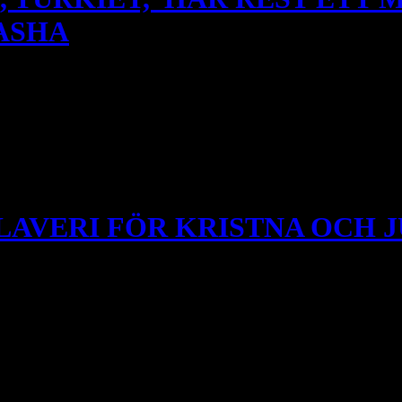
ASHA
a är dessutom stolta över dessa folkmördare som har omvandlat mesopot
mördaren Topal Osman. Ankaras Borgmästare Mansur Yavas: ”Vi reste e
LAVERI FÖR KRISTNA OCH 
eglerad av vad islamiska teologer anser vara gudomliga lagar som ingen f
e som grannar 1915 i ottomanska riket och de attackerade först. Jazidie