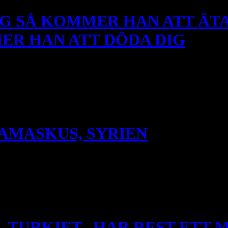
G SÅ KOMMER HAN ATT ÄTA
MER HAN ATT DÖDA DIG
l ni döda avgudadyrkarna, var ni än träffar på dem; tag dem till fång
ämna dem då i fred – Gud […]
DAMASKUS, SYRIEN
s och sprängde sig själv i luften, vilket dödade mer än 20 personer och
r historiskt sett tagit hämnd på lokala kristna när de inte kunnat nå väst
 TURKIET, HAR REST ETT