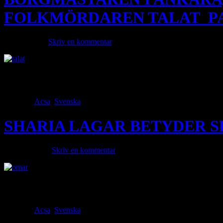
FOLKMÖRDAREN TALAT P
juni 2, 2025 ·
Skriv en kommentar
Turkiet hyllar och låter minnet av massmördare leva vidare. De flest
gripne borgmästaren i Istanbul Ekrem Imamoglu var stolt över Folk
Category
Acsa
,
Svenska
· Tags
SHARIA LAGAR BETYDER S
maj 16, 2025 ·
Skriv en kommentar
Dhimmis (Kristna och Judar) rättsliga status i islam är begränsad och r
bortförklara dessa gör dem till hycklare. Det är dessa hycklare vi had
Category
Acsa
,
Svenska
· Tags