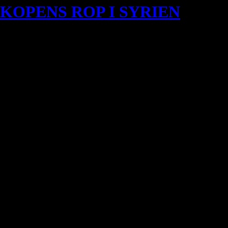
KOPENS ROP I SYRIEN
 Houmous: ”Kristna är oroliga, rädda, otrygga och berövade rätten till