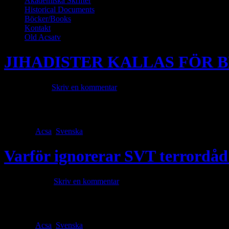
Akademiska Skrifter
Historical Documents
Böcker/Books
Kontakt
Old Acsatv
JIHADISTER KALLAS FÖR B
juli 22, 2025 ·
Skriv en kommentar
I turkisk TV kallas de terrorister som massakrerade druser för beduine
män och ta deras kvinnor som sexslavar. Druziska principer är: sannin
Category
Acsa
,
Svenska
· Tags
Varför ignorerar SVT terrordåd 
juni 30, 2025 ·
Skriv en kommentar
För en vecka sedan begicks ett fruktansvärt terrordåd i Damaskus, Sy
Därefter sprängde han sig. Mellan 20 och 30 personer dog – många av 
Category
Acsa
,
Svenska
· Tags