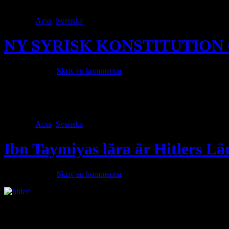
Huomus. Förföljelserna sker öppet med de styrandes samtycke. Kristna 
Category
Acsa
,
Svenska
· Tags
NY SYRISK KONSTITUTION 
mars 30, 2025 ·
Skriv en kommentar
Enligt det nya Syriska konstitutionen så får Jihadisten 
TUNISIEN SOMALIA De kan bli president endast för att de är muslimer.
av muslimerna som […]
Category
Acsa
,
Svenska
· Tags
Ibn Taymiyas lära är Hitlers Lä
mars 16, 2025 ·
Skriv en kommentar
Vad är det som gör att Uigurer reser från kina för att döda kristna och
Azerer, Afganer har aldrig haft några egna fientligheter med de krist