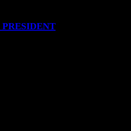
ka sina klagomål framför polisen. Det finns […]
I PRESIDENT
 AZARBAIJAN UZBEKISTAN AFGHANISTAN PAKISTAN ALGERIET
g, kan inte bli president Bara för att de är kristna. Detta bestämdes
r att mörda kristna och Alawiter ? Turkistaner, Uigurer, Turkar,