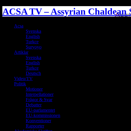
ACSA TV – Assyrian Chaldean S
Acsa
Svenska
English
Turkce
Suryoyo
Artiklar
Svenska
English
Turkce
Deutsch
Video/TV
Politik
Motioner
Interpellationer
Frågor & Svar
Debatter
EU-parlamentet
EU-kommissionen
Konventioner
Rapporter