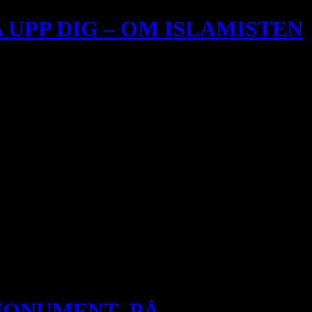
 UPP DIG – OM ISLAMISTEN
a och omringa dem och lägg er i försåt för dem. Men om de visar
 skadade många bedjande. Islamiska staten tog på sig ansvaret för
länder. […]
 MONUMENT PÅ