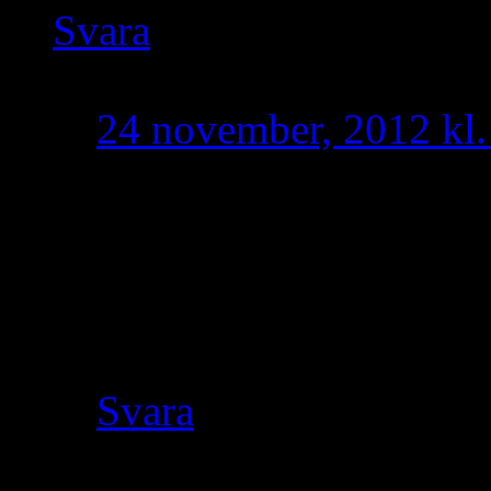
Svara
oprimitiv
skriver:
24 november, 2012 kl.
Vårt folk har goda ko
riksförbundet och majo
med oss. Det är bara e
röstar för erkännande. 
Svara
Taoro
skriver: