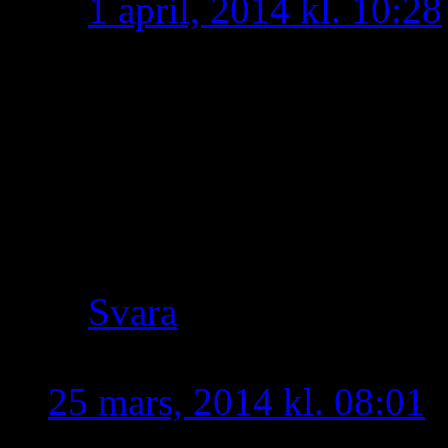
1 april, 2014 kl. 10:28
Att man kan vara så nai
om ett namn och ingent
massa skit utan att vet
eller om hur namnkonfl
hur okunniga ni är.
Svara
anonym
skriver:
25 mars, 2014 kl. 08:01