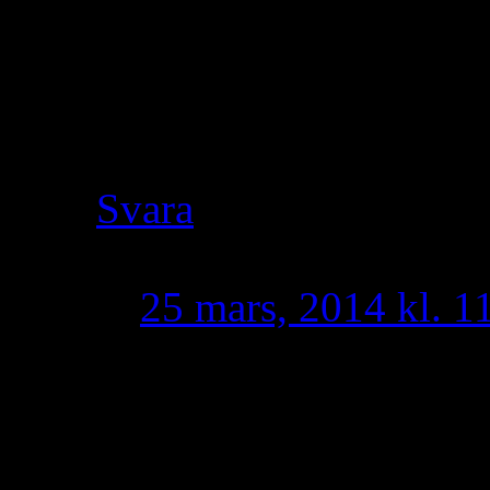
syrianerna har i sin his
möjligheten att motar
blir ju svårt när allt 
Svara
Suryoyo
skriver:
25 mars, 2014 kl. 1
Sådana som dig ska 
en skärm
Altt kalla sig taoro v