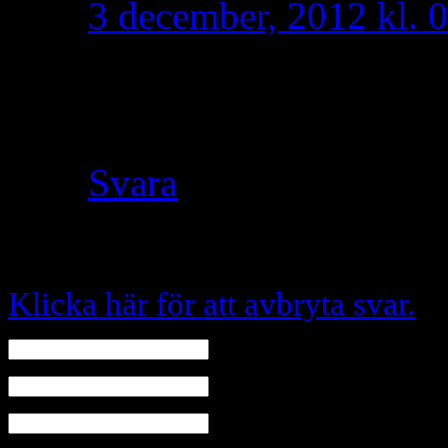
3 december, 2012 kl. 
fråga två riksdagsled
Noyan
Svara
Skriv en kommentar
Klicka här för att avbryta svar.
Namn
E-mail (kommer ej visas)
Hemsida