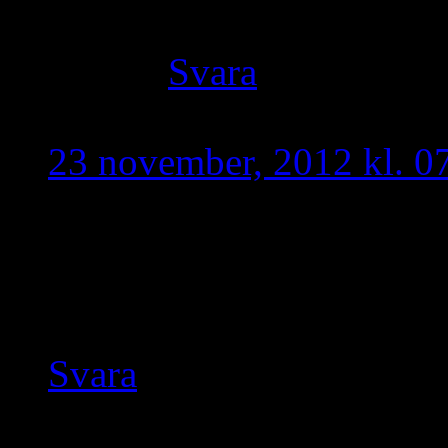
inte förstår något 
Svara
Taoro
skriver:
23 november, 2012 kl. 0
Vägra rösta på moderatern
moderata riksdagsmän till
Kan ni bjuda på en inter
Svara
nene
skriver: