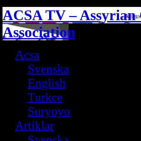
ACSA TV – Assyrian 
Association
Acsa
Svenska
English
Turkce
Suryoyo
Artiklar
Svenska