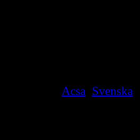
Filed under
Acsa
,
Svenska
·
Kommentarer
19 svar till “Carl Bildt 