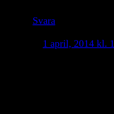
fick slita och rymma
Svara
Taoro
skriver:
1 april, 2014 kl. 
Tror knappast jag
historia eller om 
eller resten av vä
syrianer har utset
förkämpar och adv