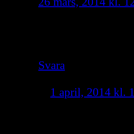
26 mars, 2014 kl. 1
Taoro. Det är smutsi
folk aldrig kommer e
hoppa från en balkon
Svara
Taoro
skriver:
1 april, 2014 kl. 
Mycket intelligen
du kommer ifrån is