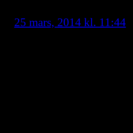
Aramia
skriver:
25 mars, 2014 kl. 11:44
Istället för att sitta och
idiotiska grejer, tänk på a
Du taoro eller vad du nu h
påstår att du kan så mkt då
eftersom att det bara är p
inte så har oromoye en hi
historia. Att du påstår at