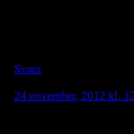
Svensson (vars äldre dotte
arbetsgrupp i EU-parlamen
Vänner” och bedriver lo
medlemskap. Alf Svensson 
Svara
primitiv
skriver:
24 november, 2012 kl. 1
Talabani brukar också säga
syrianer/caldéer/assyrier