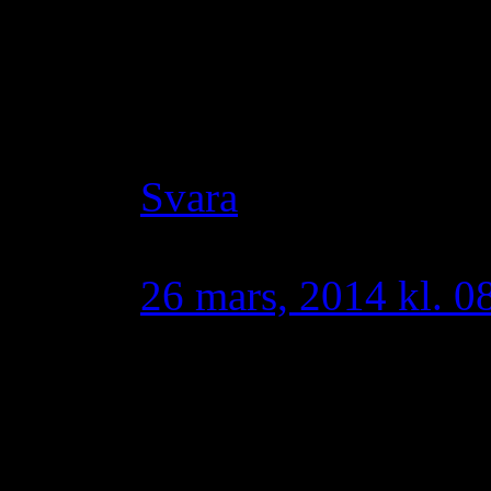
suryoyo utan en jiha
Typer som dig ska ut
syrianer/assyrier.
Svara
Aramia
skriver:
26 mars, 2014 kl. 0
Taoro,istället för at
som är falskt och vad
alla kristna nere i s