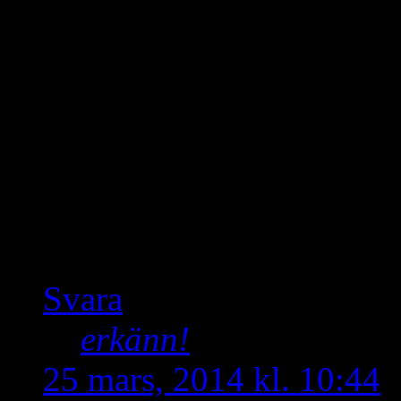
lever men som har fått li
föddes på grund av t.ex. 
finnas… okej visst du får 
våran och så kommer det al
onödigt att sitta och skriv
kristna ska vara eniga oc
systrar kan få ha det bätt
Svara
erkänn!
skriver:
25 mars, 2014 kl. 10:44