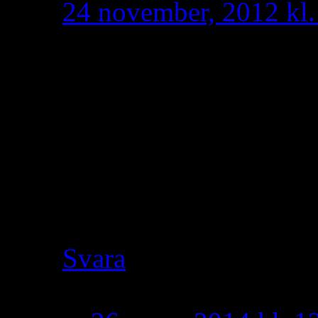
24 november, 2012 kl.
Av den enkla anledning
syrianer, bahro suryoy
ett skämt vem ska ta d
Armenierna sätter upp
kommer det vara en Ass
texten och inget annat.
Svara
Aram
skriver: