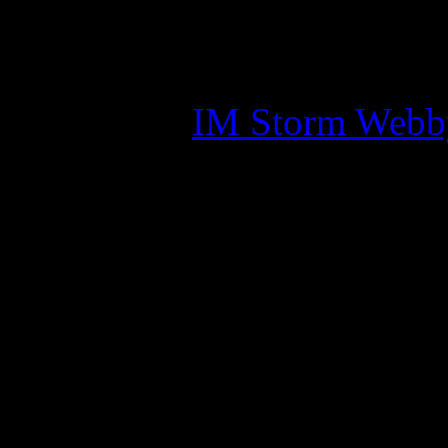
Copyright © 2026 · All Ri
Assyrian Chaldean Syriac A
Skapad av:
IM Storm Webb