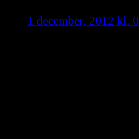
Taoro
skriver:
1 december, 2012 kl. 
Hur i helvete kan du ta
syrianska sidan är bygg
man revidera och förskö
passar vissa syrianer.
ljuga för att få med Syr
det räcker med klappar
senaste 40 åren och l
åren därför bör man när