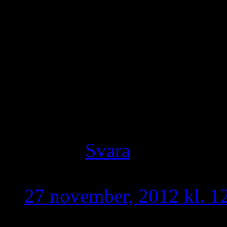
historiesyn utan r
kan man säga att 
men jag är kristen
historia. Ert tredj
någon större energ
göra fler än en sak
Svara
Turan
skriver:
27 november, 2012 kl. 1
Här är en länk till en art