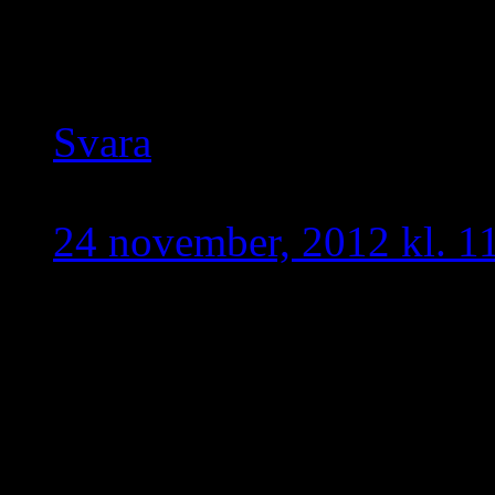
och försjuter suryoyo att
planeras för morgondagen
Svara
primitiv
skriver:
24 november, 2012 kl. 1
Varför uttalade sig inte 
arameiska om när armeni
syrianska seyfo erkännan
om det, här ryter man till