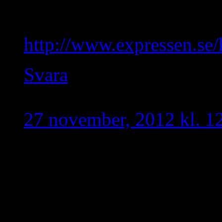
Esref Okumus skrivit om 
http://www.expressen.se/k
Svara
Turan
skriver:
27 november, 2012 kl. 1
Carl Bildt är en korrupt 
lobbyverksamhet åt Turki
agerar mer som Turkiets 
Hans fru Anna Corazza Bi