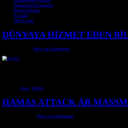
Akademiska Skrifter
Historical Documents
Böcker/Books
Kontakt
Old Acsatv
DÜNYAYA HİZMET EDEN BİL
januari 6, 2024 ·
Skriv en kommentar
2024 yılına girerken soğuk algınlığına yakalanmışım. Sonrasında bu gr
İskoç bilim adamı Alexander Fleming’tir. Fleming, Birinci Dünya sava
hız verdi. Birçok denemeden sonra […]
Category
Acsa
,
Turkce
· Tags
HAMAS ATTACK ÄR MASS
oktober 17, 2023 ·
Skriv en kommentar
Hamas terrorister attackerar det israeliska samhället utan förvarning