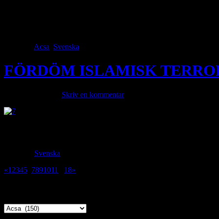
Översatt av : Özcan Kaldoyo MOHAMMAD SALEH- ÄMNE: HEDR
vägrar att be till Allah. Ni påstår att ni hedrar människan, dra åt hel
[…]
Category
Acsa
,
Svenska
· Tags
FÖRDÖM ISLAMISK TERROR
augusti 21, 2023 ·
Skriv en kommentar
Hundratals fanatiska muslimska män angrep under onsdagen ett flertal
Videoklipp på sociala medier visar hur blodtörstiga fanatiska islamist
Category
Svenska
· Tags
«
1
2
3
4
5
6
7
8
9
10
11
...
18
»
Kategori