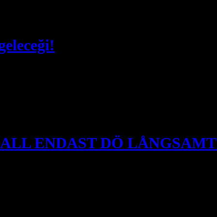
ar. Detta är massmord. De mördas endast för att de är judar och hatas a
geleceği!
tadoğu tekrar kaynamaya başladı. Sorunun temelinde politik, ekonomik,b
ecekse, en büyük işgalci devlet Ürdün’dür. Ürdün halkının yüzde yetmişi 
SKALL ENDAST DÖ LÅNGSAMT
ER, DU SKALL ENDAST DÖ LÅNGSAMT” Detta emblem bär den b
, nämligen dåvarande osmanska krigsministern Enver Pasha. Utan den m