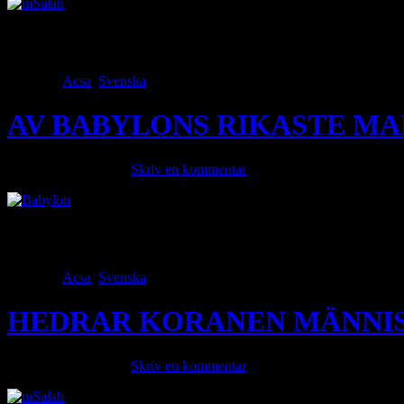
En av de stora debattörerna om islam och musimer är, Mohammad Saleh 
dagligen och upplyser om islam på YouTube och Tik tok mm. Han har t
Category
Acsa
,
Svenska
· Tags
AV BABYLONS RIKASTE MA
september 17, 2023 ·
Skriv en kommentar
The Richest Man in Babylon är en bok från 1926 av George S. Clason
år sedan. 1 Sju behandlingar för en tight portfölj Enligt boken delar
Category
Acsa
,
Svenska
· Tags
HEDRAR KORANEN MÄNNI
september 17, 2023 ·
Skriv en kommentar