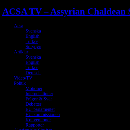
ACSA TV – Assyrian Chaldean S
Acsa
Svenska
English
Turkce
Suryoyo
Artiklar
Svenska
English
Turkce
Deutsch
Video/TV
Politik
Motioner
Interpellationer
Frågor & Svar
Debatter
EU-parlamentet
EU-kommissionen
Konventioner
Rapporter