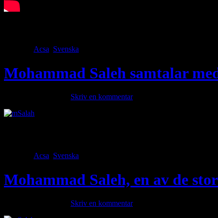
Islamdebattören Mohammad Saleh debatterar islams verser om ickemusli
många akademiker i Europa försöker en arabisk läkare bosatt i Tysk
Category
Acsa
,
Svenska
· Tags
Mohammad Saleh samtalar med 
september 21, 2023 ·
Skriv en kommentar
ÖVERSATT AV : Özcan Kaldoyo لا استطيع ان احترم شخص كوردي أو أمازيغي أو أي شخص من قدماء المصريين يدافعون عن الإسلام، محمد صالح Upplysningsmannen Muhammad Saleh talar om Islamiska
Lagar och moral. En Kurd vid namnet Hakim deltar i samtalet. Haki
Category
Acsa
,
Svenska
· Tags
Mohammad Saleh, en av de stora
september 20, 2023 ·
Skriv en kommentar