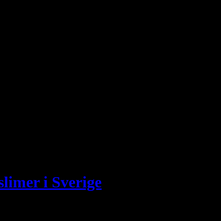
ad straffen är för muslimer som lämnar islam och konverterar. Som
 suror som befaller muslimer att döda ickemuslimer och […]
 […]
limer i Sverige