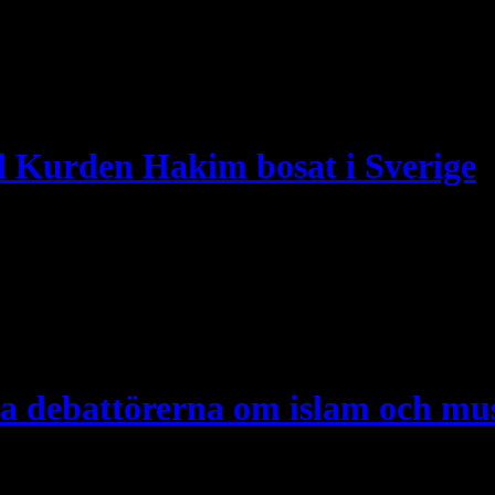
mer, straffskatter (jizia), zakat, islams angrep på ickemuslimer och v
land vid namn Talal Al Yusuf utmana Mohammad Saleh genom att klä de
Kurden Hakim bosat i Sverige
m är bosatt i Sverige. Mohammad Saleh: MS: Kan du berätta vilken god
 debattörerna om islam och mus