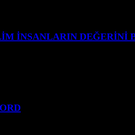
İM İNSANLARIN DEĞERİNİ 
ibe dönüşmüş. Doktor arkadaşım, bana yazdırdığı penisilin ilacı sayesin
şında milyonlarca askerin telef olmasına ve savaşın sona ermesine neden
MORD
 och börjar massakrera civila utan urskillning; barn, kvinnor, äldre, sa