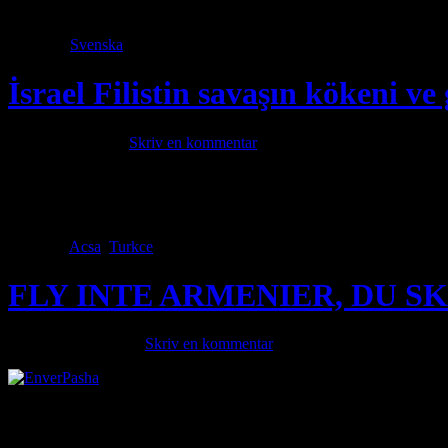
personer av olika kön för att användas som slavar och mänskliga sköld
Category
Svenska
· Tags
İsrael Filistin savaşın kökeni ve 
oktober 16, 2023 ·
Skriv en kommentar
Hamas’ın Yahudi toplumuna yaptığı barbar terorist saldırıdan sonra Or
olarak karşımıza çıkmaktadır. Filistin topraklarının işgalinden sözedil
işgaline karşı mücadele vermiyor. Bunun temel […]
Category
Acsa
,
Turkce
· Tags
FLY INTE ARMENIER, DU 
september 28, 2023 ·
Skriv en kommentar
”KACMA ERMENI SADECE YORGUN ÖLECEKSEN FLY INTE ARMENI
tillsammans med bilden på en av arkitekterna bakom folkmordet 1915
Turkiet glorifierar azererna ett folkmord […]