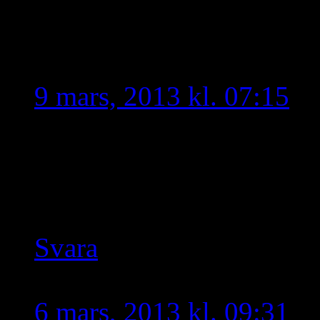
TURKISKA PRESIDENT
MUSTAFA KEMAL A
9 mars, 2013 kl. 07:15
NE MUTLU TÜRRRKÜM D
landsförädare!!!! Ni är la
Öppna ögonen SVERIGE
Svara
Ashur
skriver:
6 mars, 2013 kl. 09:31