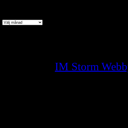
Arkiv
Copyright © 2026 · All Ri
Assyrian Chaldean Syriac A
Skapad av:
IM Storm Webb