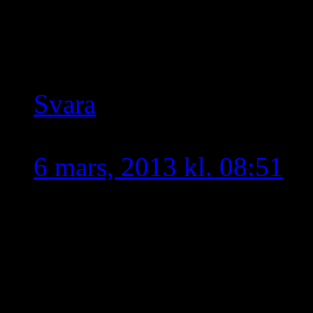
deltagande och engagema
Sådana möjligheter får v
Svara
Ninve
skriver:
6 mars, 2013 kl. 08:51
Jag håller med båda före
demonstrationen under d
dessutom demonstrera på
fler kommuner. Mycket br