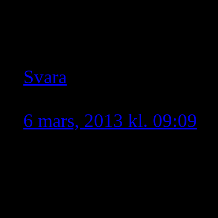
Sådana tillfällen är myck
påverkar det vårt folk i 
hand i hela världen.
Svara
Ninve
skriver:
6 mars, 2013 kl. 09:09
Jag tänker även på att vi 
föreningar innan och se ö
skrivna i fler språk, enge
turkiska. Plancher skrivn