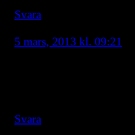
Svara
Maryam Garis
skriver
5 mars, 2013 kl. 09:21
Eftersom det är en vardag
Göteborg komma. Varför i
städer göra samma sak v
skulle ge större effekt 
Svara
Dag
skriver: