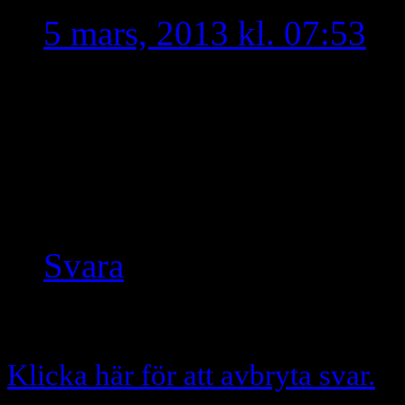
5 mars, 2013 kl. 07:53
För en effektfull demonst
är presidenten i Sthlm fö
institution på SU tillsa
presidenten på Uppsla Un
Svara
Skriv en kommentar
Klicka här för att avbryta svar.