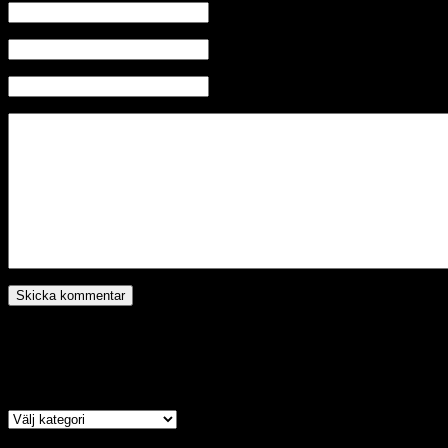
Namn
E-mail (kommer ej visas)
Hemsida
Kategori