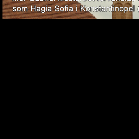
I början av 1900-talet var
dagens Turkiet icke-musli
armenier, pontiska greker
Efter genomförandet av ett
mördades miljontals persone
Turkiets befolkning uppgår 
endast cirka 100 000 icke-
Turkiets moderna historia, 