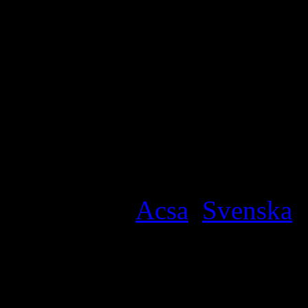
Assyriska/kaldeiska/syria
För ytterligare information 
Özcan Kaldoyo: 073-262 3
Sait Yildiz: 070-796
Fehmi Barkarmo: 070-498 
Filed under
Acsa
,
Svenska
·
Kommentarer
6 svar till “KOM OCH