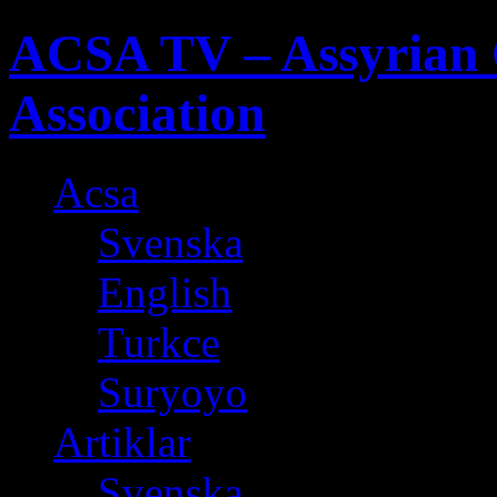
ACSA TV – Assyrian 
Association
Acsa
Svenska
English
Turkce
Suryoyo
Artiklar
Svenska